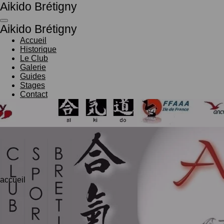
Aikido Brétigny
Passer
au
Aikido Brétigny
contenu
principal
Accueil
Historique
Le Club
Galerie
Guides
Stages
Contact
accueil